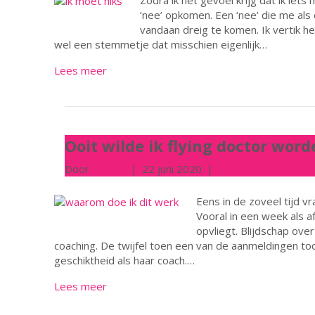
Zodra ik het gevoel krijg dat ik iets m
‘nee’ opkomen. Een ‘nee’ die me als
vandaan dreig te komen. Ik vertik het
wel een stemmetje dat misschien eigenlijk…
Lees meer
Ooit wilde ik flying doctor word
Door
wilbert
|
22 juni 2020
|
0
Eens in de zoveel tijd vr
Vooral in een week als a
opvliegt. Blijdschap ove
coaching. De twijfel toen een van de aanmeldingen toc
geschiktheid als haar coach.…
Lees meer