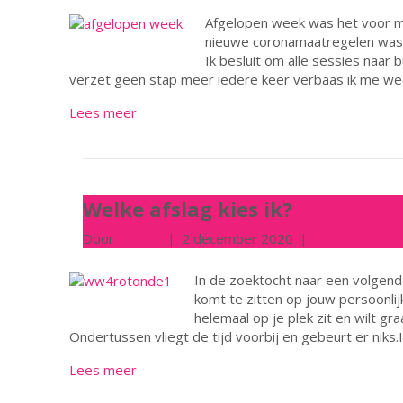
Afgelopen week was het voor m
nieuwe coronamaatregelen was he
Ik besluit om alle sessies naar 
verzet geen stap meer iedere keer verbaas ik me wee
Lees meer
Welke afslag kies ik?
Door
wilbert
|
2 december 2020
|
0
In de zoektocht naar een volgende 
komt te zitten op jouw persoonlij
helemaal op je plek zit en wilt g
Ondertussen vliegt de tijd voorbij en gebeurt er niks.I
Lees meer