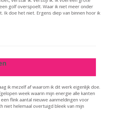
oet, verstar ik. Verstijf ik. Ik voel een grote
 een golf overspoelt. Waar ik niet meer onder
. Ik doe het niet. Ergens diep van binnen hoor ik
en
aag ik mezelf af waarom ik dit werk eigenlijk doe.
fgelopen week waarin mijn energie alle kanten
r een flink aantal nieuwe aanmeldingen voor
h niet helemaal overtuigd bleek van mijn