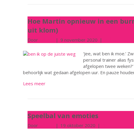
Hoe Martin opnieuw in een burn
uit klom)
Door
wilbert
|
9 november 2020
|
0
‘Jee, wat ben ik moe.’ Zw
personal trainer alias fys
afgelopen twee weken?’ ‘H
behoorlijk wat gedaan afgelopen uur. En pauze houden
Lees meer
Speelbal van emoties
Door
wilbert
|
19 oktober 2020
|
0