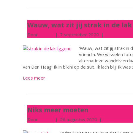
Wauw, wat zit jij strak in de lak
Door
wilbert
|
7 september 2020
|
0
‘Wauw, wat zit jij strak in d
vriendin. We wisselen fot
alternatieve wandelvierda
van Den Haag. Ik in bikini op de sub. Ik lach blij. Ik wa
Lees meer
Niks meer moeten
Door
wilbert
|
26 augustus 2020
|
0