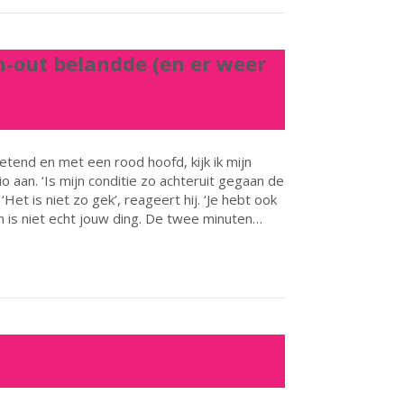
-out belandde (en er weer
etend en met een rood hoofd, kijk ik mijn
io aan. ‘Is mijn conditie zo achteruit gegaan de
et is niet zo gek’, reageert hij. ‘Je hebt ook
 is niet echt jouw ding. De twee minuten…