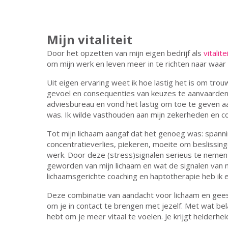
Mijn vitaliteit
Door het opzetten van mijn eigen bedrijf als
vitalit
om mijn werk en leven meer in te richten naar waar i
Uit eigen ervaring weet ik hoe lastig het is om trouw 
gevoel en consequenties van keuzes te aanvaarden
adviesbureau en vond het lastig om toe te geven aan
was. Ik wilde vasthouden aan mijn zekerheden en c
Tot mijn lichaam aangaf dat het genoeg was: spanni
concentratieverlies, piekeren, moeite om beslissin
werk. Door deze (stress)signalen serieus te neme
geworden van mijn lichaam en wat de signalen van 
lichaamsgerichte coaching en haptotherapie heb ik e
Deze combinatie van aandacht voor lichaam en gees
om je in contact te brengen met jezelf. Met wat belan
hebt om je meer vitaal te voelen. Je krijgt helderh