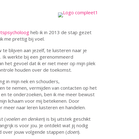
eitspsycholoog
heb ik in 2013 de stap gezet
k me prettig bij voel.
te blijven aan jezelf, te luisteren naar je
. Ik werkte bij een gerenommeerd
 het gevoel dat ik er niet meer op mijn plek
ontrole houden over de toekomst.
ng in mijn nek en schouders,
gen te nemen, vermijden van contacten op het
n en te onderzoeken, ben ik me meer bewust
mijn lichaam voor mij betekenen. Door
r meer naar leren luisteren en handelen.
t (
voelen en denken
) is bij uitstek geschikt
grijk is voor jou. Je ontdekt wat jij nodig
eid over jouw volgende stappen (
doen
).