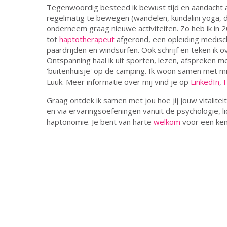
Tegenwoordig besteed ik bewust tijd en aandacht aa
regelmatig te bewegen (wandelen, kundalini yoga, da
onderneem graag nieuwe activiteiten. Zo heb ik in 20
tot
haptotherapeut
afgerond, een opleiding medisc
paardrijden en windsurfen. Ook schrijf en teken ik o
Ontspanning haal ik uit sporten, lezen, afspreken m
'buitenhuisje' op de camping. Ik woon samen met mi
Luuk. Meer informatie over mij vind je op
LinkedIn
,
Graag ontdek ik samen met jou hoe jij jouw vitalitei
en via ervaringsoefeningen vanuit de psychologie, 
haptonomie. Je bent van harte
welkom
voor een ken