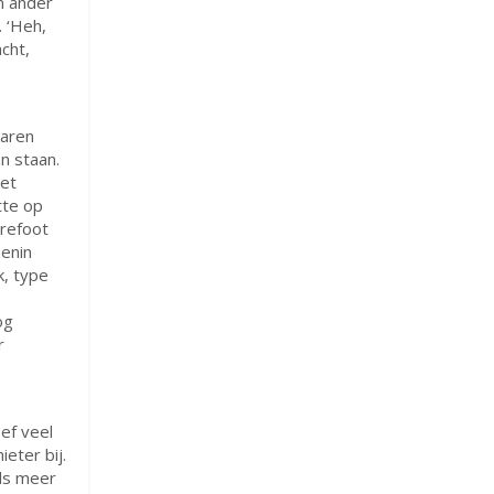
n ander
 ‘Heh,
acht,
jaren
an staan.
met
tte op
arefoot
senin
k, type
og
r
ef veel
eter bij.
ds meer