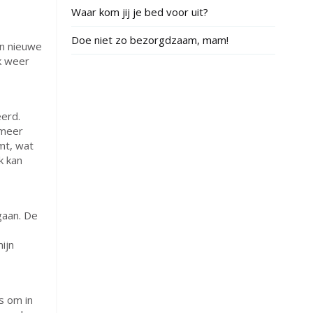
Waar kom jij je bed voor uit?
Doe niet zo bezorgdzaam, mam!
n nieuwe
ok weer
ëerd.
 meer
mt, wat
k kan
gaan. De
ijn
s om in