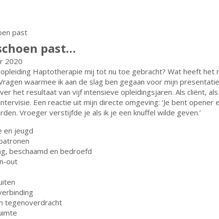
schoen past…
r 2020
opleiding Haptotherapie mij tot nu toe gebracht? Wat heeft het
Vragen waarmee ik aan de slag ben gegaan voor mijn presentatie
er het resultaat van vijf intensieve opleidingsjaren. Als cliënt, als
intervisie. Een reactie uit mijn directe omgeving: ‘Je bent opener 
den. Vroeger verstijfde je als ik je een knuffel wilde geven.’
e en jeugd
 patronen
ang, beschaamd en bedroefd
n-out
uiten
verbinding
n tegenoverdracht
uimte