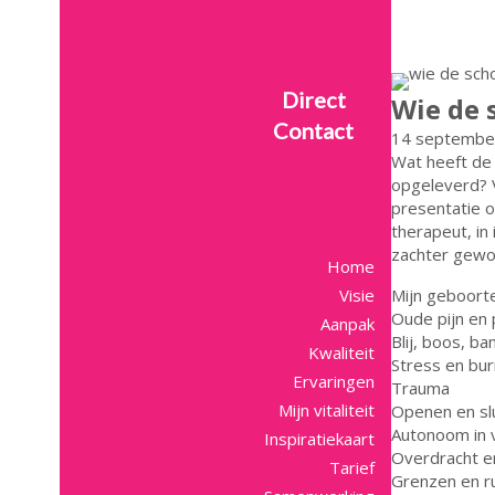
Direct
Wie de 
Contact
14 septembe
Wat heeft de 
opgeleverd? 
presentatie ov
therapeut, in 
zachter gewor
Home
Visie
Mijn geboort
Oude pijn en
Aanpak
Blij, boos, b
Kwaliteit
Stress en bur
Ervaringen
Trauma
Mijn vitaliteit
Openen en sl
Autonoom in 
Inspiratiekaart
Overdracht e
Tarief
Grenzen en r