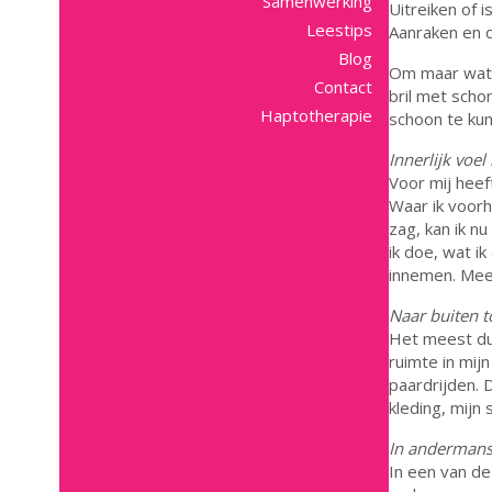
Samenwerking
Uitreiken of i
Leestips
Aanraken en 
Blog
Om maar wat 
Contact
bril met scho
Haptotherapie
schoon te ku
Innerlijk voel
Voor mij heef
Waar ik voor
zag, kan ik n
ik doe, wat i
innemen. Meer
Naar buiten to
Het meest dui
ruimte in mij
paardrijden. 
kleding, mijn 
In andermans
In een van de