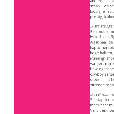
andermans sc
staan. Te voe
loop jij er zo 
prettig, lekke
Ik sta stevige
Een mooie met
letterlijk en 
Als ik naar de
haptotherapie
hoge hakken, l
(running) sho
varieert mijn
bowlingschoen.
cowboylaarzen 
steeds niet 
zittende scho
Ik leef mijn 
Zo stap ik do
meer naar mij
Vanuit entho