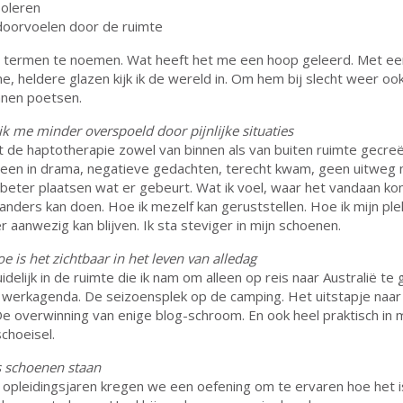
soleren
doorvoelen door de ruimte
termen te noemen. Wat heeft het me een hoop geleerd. Met ee
ne, heldere glazen kijk ik de wereld in. Om hem bij slecht weer o
nnen poetsen.
 ik me minder overspoeld door pijnlijke situaties
t de haptotherapie zowel van binnen als van buiten ruimte gecre
heen in drama, negatieve gedachten, terecht kwam, geen uitweg
u beter plaatsen wat er gebeurt. Wat ik voel, waar het vandaan ko
k anders kan doen. Hoe ik mezelf kan geruststellen. Hoe ik mijn ple
 aanwezig kan blijven. Ik sta steviger in mijn schoenen.
e is het zichtbaar in het leven van alledag
delijk in de ruimte die ik nam om alleen op reis naar Australië te 
n werkagenda. De seizoensplek op de camping. Het uitstapje naar
De overwinning van enige blog-schroom. En ook heel praktisch in m
schoeisel.
 schoenen staan
 opleidingsjaren kregen we een oefening om te ervaren hoe het i