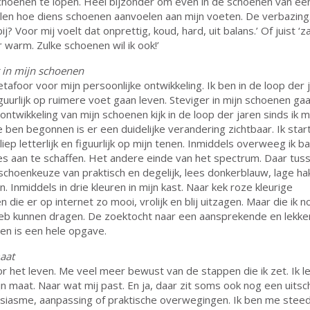
hoenen te lopen. Heel bijzonder om even in de schoenen van ee
len hoe diens schoenen aanvoelen aan mijn voeten. De verbazing.
bij? Voor mij voelt dat onprettig, koud, hard, uit balans.’ Of juist ‘z
r warm. Zulke schoenen wil ik ook!’
r in mijn schoenen
afoor voor mijn persoonlijke ontwikkeling. Ik ben in de loop der 
figuurlijk op ruimere voet gaan leven. Steviger in mijn schoenen ga
 ontwikkeling van mijn schoenen kijk in de loop der jaren sinds ik 
 ben begonnen is er een duidelijke verandering zichtbaar. Ik star
iep letterlijk en figuurlijk op mijn tenen. Inmiddels overweeg ik b
es aan te schaffen. Het andere einde van het spectrum. Daar tus
 schoenkeuze van praktisch en degelijk, lees donkerblauw, lage ha
 Inmiddels in drie kleuren in mijn kast. Naar kek roze kleurige
die er op internet zo mooi, vrolijk en blij uitzagen. Maar die ik n
heb kunnen dragen. De zoektocht naar een aansprekende en lekke
en is een hele opgave.
maat
or het leven. Me veel meer bewust van de stappen die ik zet. Ik le
n maat. Naar wat mij past. En ja, daar zit soms ook nog een uitschi
usiasme, aanpassing of praktische overwegingen. Ik ben me stee