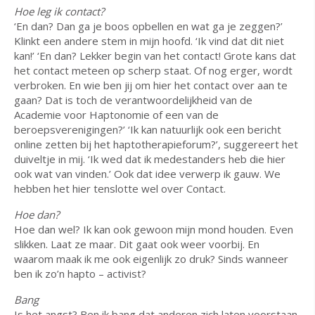
Hoe leg ik contact?
‘En dan? Dan ga je boos opbellen en wat ga je zeggen?’
Klinkt een andere stem in mijn hoofd. ‘Ik vind dat dit niet
kan!’ ‘En dan? Lekker begin van het contact! Grote kans dat
het contact meteen op scherp staat. Of nog erger, wordt
verbroken. En wie ben jij om hier het contact over aan te
gaan? Dat is toch de verantwoordelijkheid van de
Academie voor Haptonomie of een van de
beroepsverenigingen?’ ‘Ik kan natuurlijk ook een bericht
online zetten bij het haptotherapieforum?’, suggereert het
duiveltje in mij. ‘Ik wed dat ik medestanders heb die hier
ook wat van vinden.’ Ook dat idee verwerp ik gauw. We
hebben het hier tenslotte wel over Contact.
Hoe dan?
Hoe dan wel? Ik kan ook gewoon mijn mond houden. Even
slikken. Laat ze maar. Dit gaat ook weer voorbij. En
waarom maak ik me ook eigenlijk zo druk? Sinds wanneer
ben ik zo’n hapto – activist?
Bang
Is het angst? Ben ik bang dat anderen zich laten voorstaan