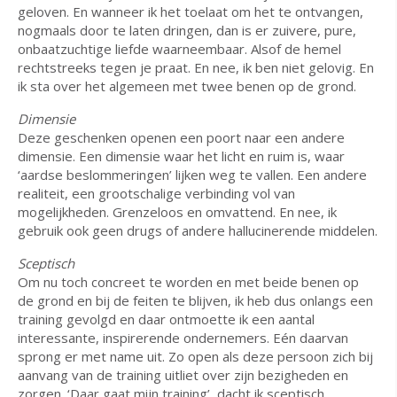
geloven. En wanneer ik het toelaat om het te ontvangen,
nogmaals door te laten dringen, dan is er zuivere, pure,
onbaatzuchtige liefde waarneembaar. Alsof de hemel
rechtstreeks tegen je praat. En nee, ik ben niet gelovig. En
ik sta over het algemeen met twee benen op de grond.
Dimensie
Deze geschenken openen een poort naar een andere
dimensie. Een dimensie waar het licht en ruim is, waar
‘aardse beslommeringen’ lijken weg te vallen. Een andere
realiteit, een grootschalige verbinding vol van
mogelijkheden. Grenzeloos en omvattend. En nee, ik
gebruik ook geen drugs of andere hallucinerende middelen.
Sceptisch
Om nu toch concreet te worden en met beide benen op
de grond en bij de feiten te blijven, ik heb dus onlangs een
training gevolgd en daar ontmoette ik een aantal
interessante, inspirerende ondernemers. Eén daarvan
sprong er met name uit. Zo open als deze persoon zich bij
aanvang van de training uitliet over zijn bezigheden en
zorgen. ‘Daar gaat mijn training’, dacht ik sceptisch.