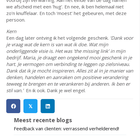
voorbij zijn verwarring. Aan het einde van de dag namen
we afscheid met een ‘hug’. En nee, ik ben helemaal niet
zo’n knuffelaar. En toch ‘moest’ het gebeuren, met deze
persoon.
Kern
Een dag later ontving ik het volgende geschenk.
‘Dank voor
je vraag wat de kern is van wat ik doe. Wat mijn
onderliggende visie is. Het was ‘the missing link’ in mijn
bedrijf. Maria, je draagt een ongekend mooi geschenk in je
hart. Je vermogen om verbinding te leggen op zielsniveau.
Dank dat ik je mocht inspireren. Alles zit al in je manier van
denken, handelen en aanraken om positieve verandering
teweeg te brengen en te verankeren bij anderen. Ik ben er
stil van.’
En ik ook. Dank je wel engel.
𝕏
Meest recente blogs
Feedback van clienten: verrassend verhelderend!