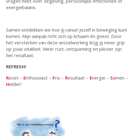
vragen hebt over zingeving, persoonlijke effectiviteit of
energiebalans.
Samen ontdekken we hoe jij vanuit jezelf in beweging kunt
komen. Mijn aanpak richt zich op lichaam én geest. Door
het versterken van deze wisselwerking krijg jij meer grip
op jouw vitaliteit. Meer rust, ontspanning en plezier zijn
het resultaat.
REFRESH!
R
eset –
E
nthousiast –
F
ris –
R
esultaat –
E
nergie –
S
amen –
H
elder!