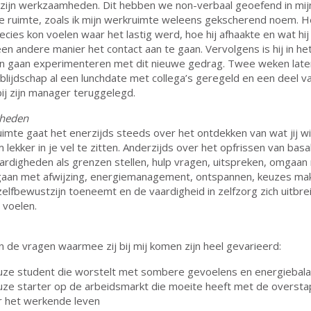
 zijn werkzaamheden. Dit hebben we non-verbaal geoefend in mij
 ruimte, zoals ik mijn werkruimte weleens gekscherend noem. He
recies kon voelen waar het lastig werd, hoe hij afhaakte en wat hij
n andere manier het contact aan te gaan. Vervolgens is hij in he
en gaan experimenteren met dit nieuwe gedrag. Twee weken later
n blijdschap al een lunchdate met collega’s geregeld en een deel va
ij zijn manager teruggelegd.
gheden
uimte gaat het enerzijds steeds over het ontdekken van wat jij wi
 lekker in je vel te zitten. Anderzijds over het opfrissen van basa
ardigheden als grenzen stellen, hulp vragen, uitspreken, omgaan
aan met afwijzing, energiemanagement, ontspannen, keuzes ma
elfbewustzijn toeneemt en de vaardigheid in zelfzorg zich uitbreid
 voelen.
de vragen waarmee zij bij mij komen zijn heel gevarieerd:
euze student die worstelt met sombere gevoelens en energiebal
uze starter op de arbeidsmarkt die moeite heeft met de oversta
r het werkende leven