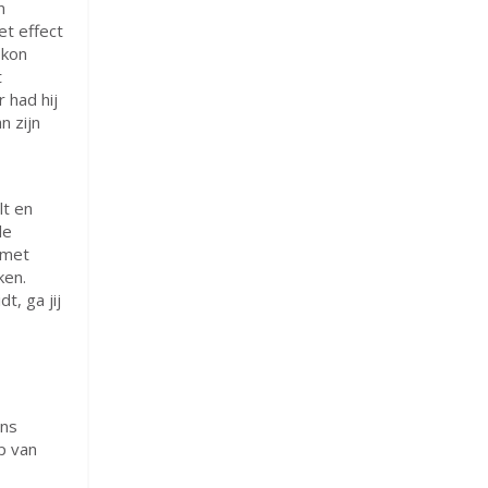
n
t effect
 kon
t
 had hij
n zijn
lt en
le
 met
ken.
t, ga jij
ans
p van