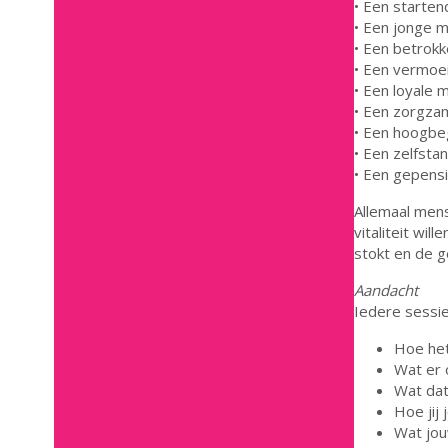
• Een starten
• Een jonge m
• Een betrokk
• Een vermoei
• Een loyale 
• Een zorgza
• Een hoogbe
• Een zelfsta
• Een gepensi
Allemaal mens
vitaliteit wil
stokt en de 
Aandacht
Iedere sessie 
Hoe het
Wat er 
Wat dat
Hoe jij 
Wat jou