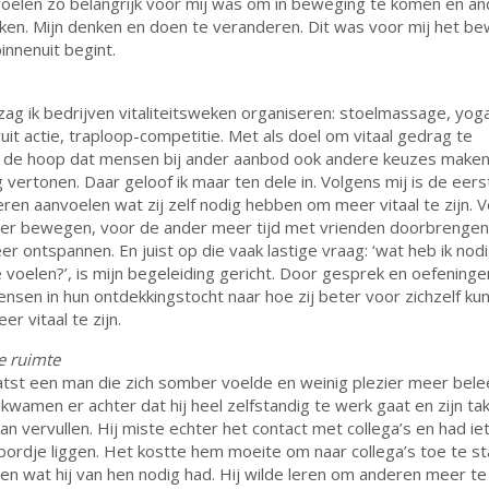
 voelen zo belangrijk voor mij was om in beweging te komen en a
en. Mijn denken en doen te veranderen. Dit was voor mij het bew
binnenuit begint.
ag ik bedrijven vitaliteitsweken organiseren: stoelmassage, yog
uit actie, traploop-competitie. Met als doel om vitaal gedrag te
In de hoop dat mensen bij ander aanbod ook andere keuzes maken
g vertonen. Daar geloof ik maar ten dele in. Volgens mij is de eer
ren aanvoelen wat zij zelf nodig hebben om meer vitaal te zijn. 
eer bewegen, voor de ander meer tijd met vrienden doorbrengen
r ontspannen. En juist op die vaak lastige vraag: ‘wat heb ik no
e voelen?’, is mijn begeleiding gericht. Door gesprek en oefeninge
ensen in hun ontdekkingstocht naar hoe zij beter voor zichzelf ku
r vitaal te zijn.
e ruimte
aatst een man die zich somber voelde en weinig plezier meer bel
 kwamen er achter dat hij heel zelfstandig te werk gaat en zijn ta
an vervullen. Hij miste echter het contact met collega’s en had ie
 bordje liggen. Het kostte hem moeite om naar collega’s toe te s
en wat hij van hen nodig had. Hij wilde leren om anderen meer te