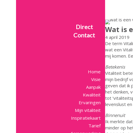
Direct
Wat is 
Contact
4 april 2019
De term Vital
wat een Vital
mij komen. Ee
Betekenis
Home
Vitaliteit bet
Visie
mijn bedrijf 
geven dat ik 
Aanpak
het denken, 
Kwaliteit
tot ‘vitalite
Ervaringen
levenslust en
Mijn vitaliteit
Binnenuit
Inspiratiekaart
Ik merkte dat
Tarief
minder op het 