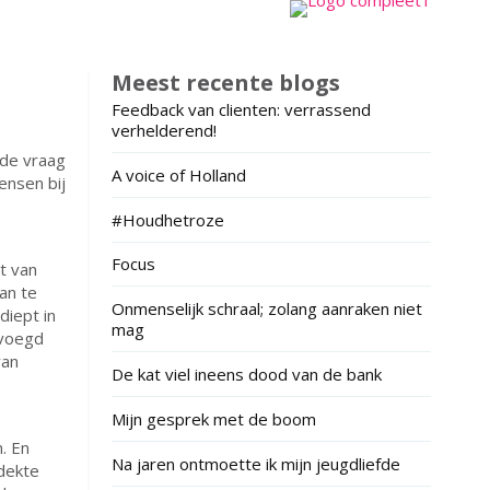
Meest recente blogs
Feedback van clienten: verrassend
verhelderend!
 de vraag
A voice of Holland
ensen bij
#Houdhetroze
Focus
rt van
an te
Onmenselijk schraal; zolang aanraken niet
diept in
mag
evoegd
van
De kat viel ineens dood van de bank
Mijn gesprek met de boom
. En
Na jaren ontmoette ik mijn jeugdliefde
tdekte