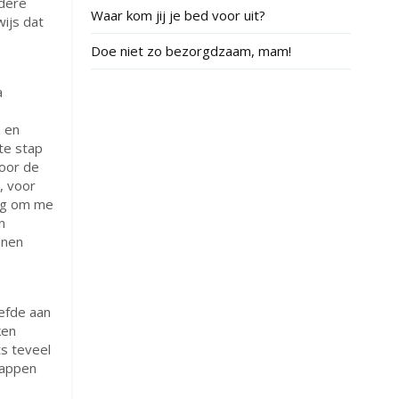
ndere
Waar kom jij je bed voor uit?
ijs dat
Doe niet zo bezorgdzaam, mam!
a
 en
ste stap
Voor de
, voor
dig om me
n
nnen
eefde aan
ken
ts teveel
tappen