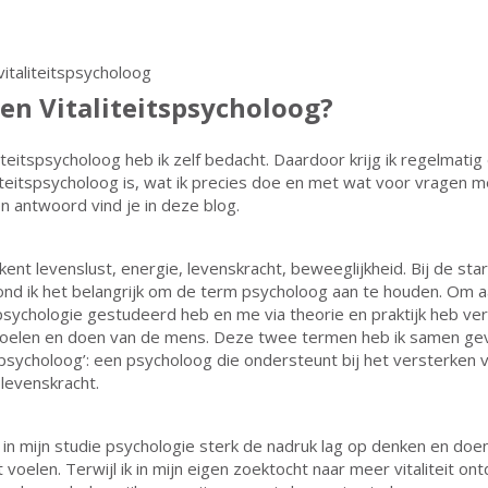
een Vitaliteitspsycholoog?
iteitspsycholoog heb ik zelf bedacht. Daardoor krijg ik regelmatig
iteitspsycholoog is, wat ik precies doe en met wat voor vragen m
n antwoord vind je in deze blog.
ekent levenslust, energie, levenskracht, beweeglijkheid. Bij de sta
vond ik het belangrijk om de term psycholoog aan te houden. Om a
psychologie gestudeerd heb en me via theorie en praktijk heb ver
voelen en doen van de mens. Deze twee termen heb ik samen g
itspsycholoog’: een psycholoog die ondersteunt bij het versterken 
 levenskracht.
 in mijn studie psychologie sterk de nadruk lag op denken en doen
voelen. Terwijl ik in mijn eigen zoektocht naar meer vitaliteit on