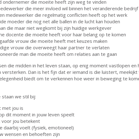
d ondernemer die moeite heeft zijn weg te vinden
edewerker die meer invloed wil binnen het veranderende bedrijf
en medewerker die regelmatig conflicten heeft op het werk
de moeder die nog net alle ballen in de lucht kan houden
man die maar niet wegkomt bij zijn huidige werkgever
me docente die moeite heeft voor haar belang op te komen
gaafde vrouw die moeite heeft met keuzes maken
ndige vrouw die overweegt haar partner te verlaten
oneerde man die moeite heeft om relaties aan te gaan
en die midden in het leven staan, op enig moment vastlopen en 
len versterken. Dan is het fijn dat er iemand is die luistert, meekijk
gelegenheid biedt om te verkennen hoe weer in beweging te kom
staan we stil bij:
 met jou is
op dit moment in jouw leven speelt
 voor jou betekent
je daarbij voelt (fysiek, emotioneel)
w wensen en behoeften zijn