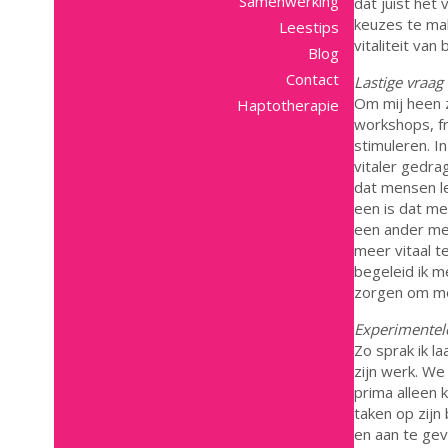
Samenwerking
dat juist het
keuzes te mak
Leestips
vitaliteit van 
Blog
Contact
Lastige vraag
Om mij heen z
Haptotherapie
workshops, fr
stimuleren. 
vitaler gedra
dat mensen le
een is dat m
een ander mee
meer vitaal t
begeleid ik m
zorgen om mee
Experimentel
Zo sprak ik l
zijn werk. We
prima alleen k
taken op zijn
en aan te gev