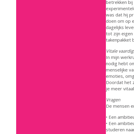
betrekken bij
experimentele
was dat hij p
doen om op ee
dagelijks lev
tot zijn eige
takenpakket b
Vitale vaardi
In mijn werkr
nodig hebt om
menselijke va
emoties, omg
Doordat het z
je meer vitaal
Vragen
De mensen en 
• Een ambiti
• Een ambitie
studeren naa