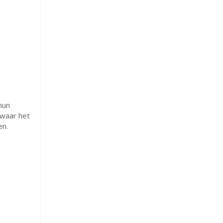
hun
t waar het
en.