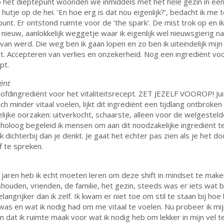
 het dieptepunt woonden we inmiddels met het hele gezin in ee
hutje op de hei. ‘En hoe erg is dat nou eigenlijk?’, bedacht ik me 
unt. Er ontstond ruimte voor de ‘the spark’. De mist trok op en ik
nieuw, aanlokkelijk weggetje waar ik eigenlijk wel nieuwsgierig n
 van werd. Die weg ben ik gaan lopen en zo ben ik uiteindelijk mijn
rt. Accepteren van verlies en onzekerheid. Nog een ingrediënt vo
pt.
ënt
ofdingrediënt voor het vitaliteitsrecept. ZET JEZELF VOOROP! Juis
h minder vitaal voelen, lijkt dit ingrediënt een tijdlang ontbroken
ijke oorzaken: uitverkocht, schaarste, alleen voor de welgesteld
ycholoog begeleid ik mensen om aan dit noodzakelijke ingrediënt 
k dichterbij dan je denkt. Je gaat het echter pas zien als je het d
f te spreken.
jaren heb ik echt moeten leren om deze shift in mindset te make
shouden, vrienden, de familie, het gezin, steeds was er iets wat b
Belangrijker dan ik zelf. Ik kwam er niet toe om stil te staan bij ho
t was en wat ik nodig had om me vitaal te voelen. Nu probeer ik mi
en dat ik ruimte maak voor wat ik nodig heb om lekker in mijn vel te