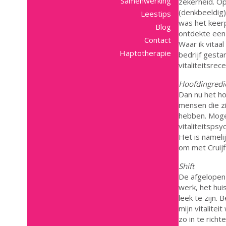
Samenwerking
zekerheid. Op
(denkbeeldig) 
Leestips
was het keerp
Blog
ontdekte een 
Contact
Waar ik vitaal
Haptotherapie
bedrijf gesta
vitaliteitsrece
Hoofdingredi
Dan nu het ho
mensen die zic
hebben. Mogel
vitaliteitsps
Het is namelij
om met Cruijf
Shift
De afgelopen 
werk, het hui
leek te zijn. 
mijn vitalitei
zo in te richt