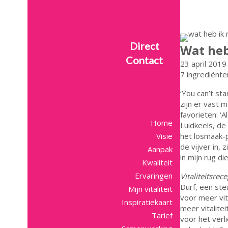
Direct
Wat heb
Contact
23 april 2019
7 ingrediënte
‘You can’t sta
zijn er vast 
favorieten: ‘
Home
Luidkeels, de
Visie
het losmaak-p
de vijver in,
Aanpak
in mijn rug di
Kwaliteit
Ervaringen
Vitaliteitsrece
Durf, een ste
Mijn vitaliteit
voor meer vit
Inspiratiekaart
meer vitalite
Tarief
voor het verl