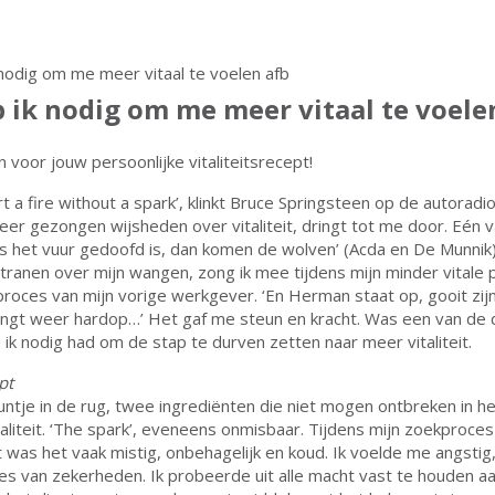
 ik nodig om me meer vitaal te voele
n voor jouw persoonlijke vitaliteitsrecept!
rt a fire without a spark’, klinkt Bruce Springsteen op de autoradio
meer gezongen wijsheden over vitaliteit, dringt tot me door. Eén v
Als het vuur gedoofd is, dan komen de wolven’ (Acda en De Munnik)
 tranen over mijn wangen, zong ik mee tijdens mijn minder vitale 
roces van mijn vorige werkgever. ‘En Herman staat op, gooit zijn
 zingt weer hardop…’ Het gaf me steun en kracht. Was een van de
e ik nodig had om de stap te durven zetten naar meer vitaliteit.
pt
untje in de rug, twee ingrediënten die niet mogen ontbreken in h
aliteit. ‘The spark’, eveneens onmisbaar. Tijdens mijn zoekproces
it was het vaak mistig, onbehagelijk en koud. Ik voelde me angstig
ies van zekerheden. Ik probeerde uit alle macht vast te houden a