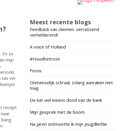
Meest recente blogs
n?
Feedback van clienten: verrassend
verhelderend!
A voice of Holland
. En zo
#Houdhetroze
an mijn
.
Focus
periode;
 tas ver
Onmenselijk schraal; zolang aanraken niet
 duwtjes
mag
De kat viel ineens dood van de bank
et recept
Mijn gesprek met de boom
 naar
, bang
Na jaren ontmoette ik mijn jeugdliefde
an