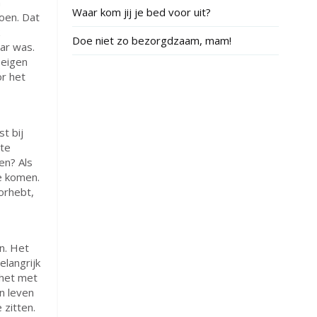
n
Waar kom jij je bed voor uit?
toen. Dat
Doe niet zo bezorgdzaam, mam!
aar was.
 eigen
or het
t bij
 te
en? Als
te komen.
oorhebt,
n. Het
elangrijk
e het met
jn leven
 zitten.