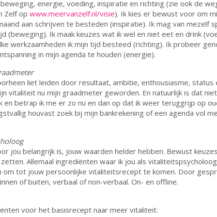
 beweging, energie, voeding, inspiratie en richting (zie ook de we
n Zelf op
www.meervanzelf.nl/visie
). Ik kies er bewust voor om m
aand aan schrijven te besteden (inspiratie). Ik mag van mezelf 
jd (beweging). Ik maak keuzes wat ik wel en niet eet en drink (voe
lke werkzaamheden ik mijn tijd besteed (richting). Ik probeer ge
ntspanning in mijn agenda te houden (energie).
 graadmeter
orheen liet leiden door resultaat, ambitie, enthousiasme, status 
jn vitaliteit nu mijn graadmeter geworden. En natuurlijk is dat niet 
k en betrap ik me er zo nu en dan op dat ik weer teruggrijp op ou
stvallig houvast zoek bij mijn bankrekening of een agenda vol m
ycholoog
or jou belangrijk is, jouw waarden helder hebben. Bewust keuze
zetten. Allemaal ingrediënten waar ik jou als vitaliteitspsycholoog
om tot jouw persoonlijke vitaliteitsrecept te komen. Door gesp
nnen of buiten, verbaal of non-verbaal. On- en offline.
ënten voor het basisrecept naar meer vitaliteit: