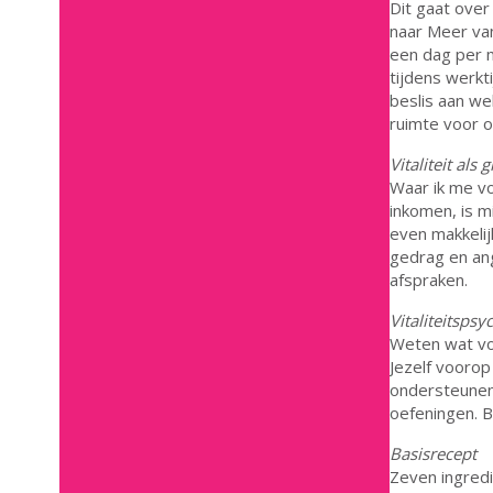
Dit gaat over
naar Meer va
een dag per m
tijdens werkti
beslis aan we
ruimte voor o
Vitaliteit als
Waar ik me vo
inkomen, is mi
even makkelij
gedrag en ang
afspraken.
Vitaliteitsps
Weten wat vo
Jezelf voorop 
ondersteunen 
oefeningen. Bi
Basisrecept
Zeven ingredi