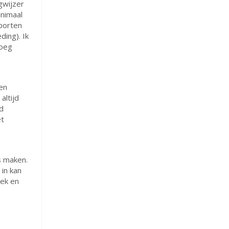
gwijzer
inimaal
sporten
ding). Ik
noeg
en
altijd
d
et
s maken.
 in kan
rek en