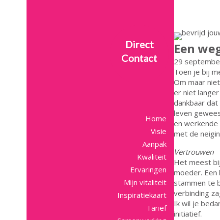
Direct
Een weg
Contact
29 septembe
Toen je bij m
Om maar niet 
er niet lange
dankbaar dat 
leven geweest
Home
en werkende v
Visie
met de neigin
Aanpak
Vertrouwen
Kwaliteit
Het meest bij
Ervaringen
moeder. Een b
Mijn vitaliteit
stammen te be
verbinding zag
Inspiratiekaart
Ik wil je be
Tarief
initiatief.