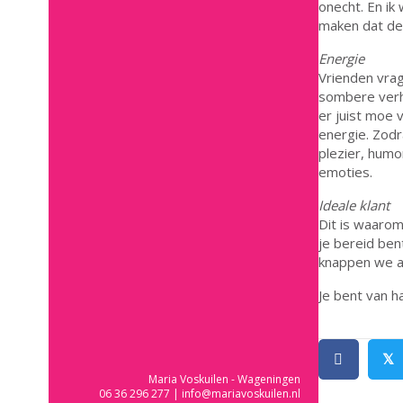
onecht. En i
maken dat de 
Energie
Vrienden vrag
sombere verha
er juist moe 
energie. Zodr
plezier, humor
emoties.
Ideale klant
Dit is waarom
je bereid be
knappen we al
Je bent van 
𝕏
Maria Voskuilen - Wageningen
06 36 296 277
|
info@mariavoskuilen.nl