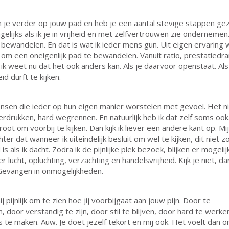
 je verder op jouw pad en heb je een aantal stevige stappen gez
gelijks als ik je in vrijheid en met zelfvertrouwen zie ondernemen
 bewandelen. En dat is wat ik ieder mens gun. Uit eigen ervaring 
 om een oneigenlijk pad te bewandelen. Vanuit ratio, prestatiedra
 ik weet nu dat het ook anders kan. Als je daarvoor openstaat. Als
id durft te kijken.
ensen die ieder op hun eigen manier worstelen met gevoel. Het ni
rdrukken, hard wegrennen. En natuurlijk heb ik dat zelf soms ook.
oot om voorbij te kijken. Dan kijk ik liever een andere kant op. Mi
hter dat wanneer ik uiteindelijk besluit om wel te kijken, dit niet z
s als ik dacht. Zodra ik de pijnlijke plek bezoek, blijken er mogeli
er lucht, opluchting, verzachting en handelsvrijheid. Kijk je niet, dan 
Gevangen in onmogelijkheden.
j pijnlijk om te zien hoe jij voorbijgaat aan jouw pijn. Door te
 door verstandig te zijn, door stil te blijven, door hard te werke
js te maken. Auw. Je doet jezelf tekort en mij ook. Het voelt dan o