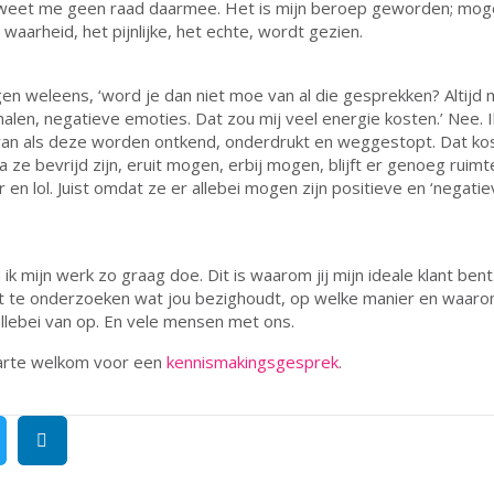
k weet me geen raad daarmee. Het is mijn beroep geworden; moge
waarheid, het pijnlijke, het echte, wordt gezien.
en weleens, ‘word je dan niet moe van al die gesprekken? Altijd 
len, negatieve emoties. Dat zou mij veel energie kosten.’ Nee. 
van als deze worden ontkend, onderdrukt en weggestopt. Dat kos
a ze bevrijd zijn, eruit mogen, erbij mogen, blijft er genoeg ruim
 en lol. Juist omdat ze er allebei mogen zijn positieve en ‘negatie
 ik mijn werk zo graag doe. Dit is waarom jij mijn ideale klant ben
nt te onderzoeken wat jou bezighoudt, op welke manier en waaro
lebei van op. En vele mensen met ons.
harte welkom voor een
kennismakingsgesprek
.