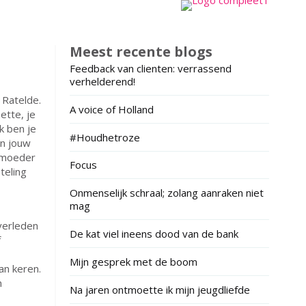
Meest recente blogs
Feedback van clienten: verrassend
verhelderend!
 Ratelde.
A voice of Holland
ette, je
k ben je
#Houdhetroze
an jouw
s moeder
Focus
teling
Onmenselijk schraal; zolang aanraken niet
mag
verleden
De kat viel ineens dood van de bank
f
Mijn gesprek met de boom
kan keren.
n
Na jaren ontmoette ik mijn jeugdliefde