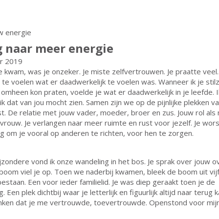
 naar meer energie
r 2019
e kwam, was je onzeker. Je miste zelfvertrouwen. Je praatte veel.
te voelen wat er daadwerkelijk te voelen was. Wanneer ik je stilz
r omheen kon praten, voelde je wat er daadwerkelijk in je leefde. I
ik dat van jou mocht zien. Samen zijn we op de pijnlijke plekken v
. De relatie met jouw vader, moeder, broer en zus. Jouw rol al
rouw. Je verlangen naar meer ruimte en rust voor jezelf. Je wors
g om je vooral op anderen te richten, voor hen te zorgen.
zondere vond ik onze wandeling in het bos. Je sprak over jouw o
oom viel je op. Toen we naderbij kwamen, bleek de boom uit vij
staan. Een voor ieder familielid. Je was diep geraakt toen je de
. Een plek dichtbij waar je letterlijk en figuurlijk altijd naar terug 
danken dat je me vertrouwde, toevertrouwde. Openstond voor mij