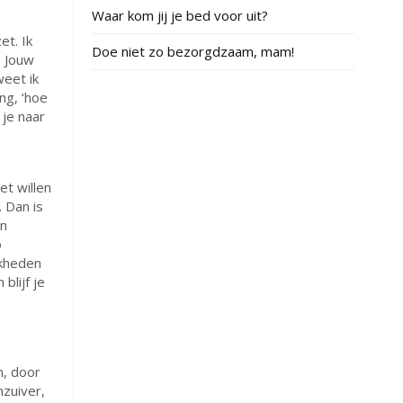
Waar kom jij je bed voor uit?
et. Ik
Doe niet zo bezorgdzaam, mam!
. Jouw
weet ik
ng, ‘hoe
 je naar
et willen
 Dan is
jn
o
jkheden
blijf je
n, door
nzuiver,