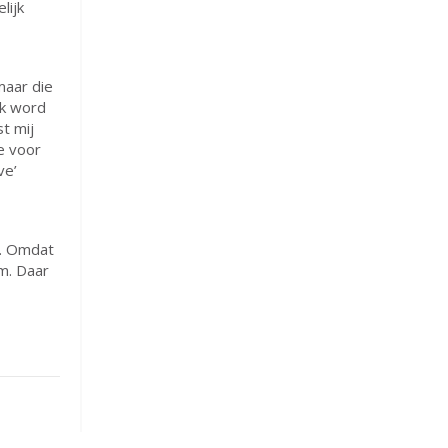
lijk
maar die
Ik word
t mij
te voor
ve’
t. Omdat
m. Daar