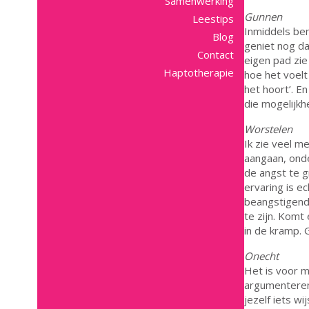
Samenwerking
Gunnen
Leestips
Inmiddels ben
Blog
geniet nog da
Contact
eigen pad zie
Haptotherapie
hoe het voelt
het hoort’. En
die mogelijkhe
Worstelen
Ik zie veel m
aangaan, onde
de angst te gr
ervaring is ec
beangstigend i
te zijn. Komt 
in de kramp. 
Onecht
Het is voor mi
argumenteren,
jezelf iets wi