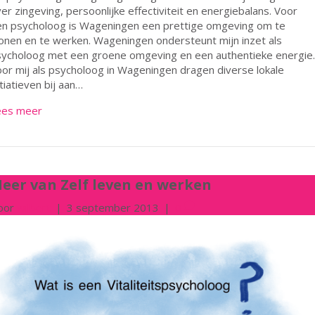
er zingeving, persoonlijke effectiviteit en energiebalans. Voor
en psycholoog is Wageningen een prettige omgeving om te
nen en te werken. Wageningen ondersteunt mijn inzet als
ycholoog met een groene omgeving en een authentieke energie.
or mij als psycholoog in Wageningen dragen diverse lokale
itiatieven bij aan…
ees meer
eer van Zelf leven en werken
oor
wilbert
|
3 september 2013
|
0