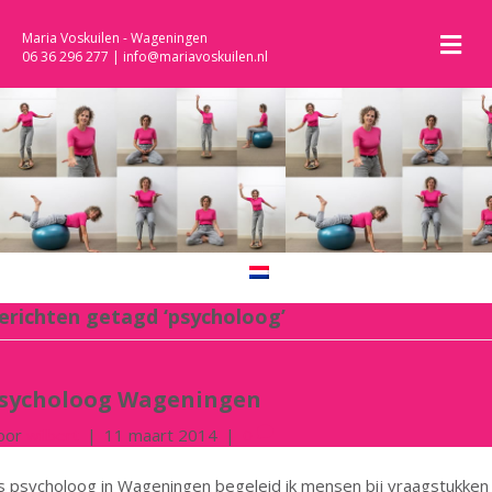
M
Maria Voskuilen - Wageningen
06 36 296 277
|
info@mariavoskuilen.nl
erichten getagd ‘psycholoog’
sycholoog Wageningen
oor
wilbert
|
11 maart 2014
|
0
s psycholoog in Wageningen begeleid ik mensen bij vraagstukken