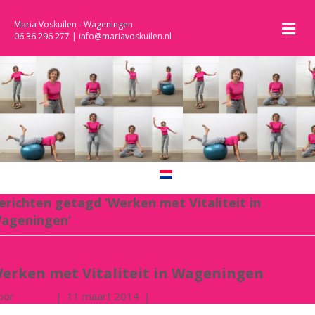
M
Maria Voskuilen - Wageningen
06 36 296 277
|
info@mariavoskuilen.nl
erichten getagd ‘Werken met Vitaliteit in
ageningen’
erken met Vitaliteit in Wageningen
oor
wilbert
|
11 maart 2014
|
0