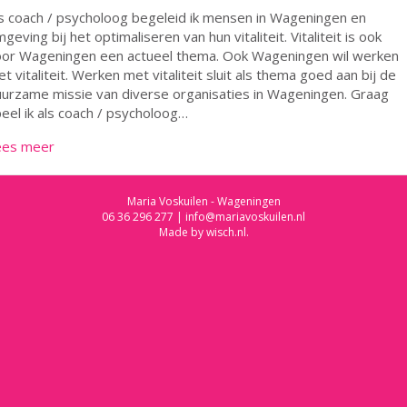
s coach / psycholoog begeleid ik mensen in Wageningen en
geving bij het optimaliseren van hun vitaliteit. Vitaliteit is ook
oor Wageningen een actueel thema. Ook Wageningen wil werken
t vitaliteit. Werken met vitaliteit sluit als thema goed aan bij de
urzame missie van diverse organisaties in Wageningen. Graag
eel ik als coach / psycholoog…
ees meer
Maria Voskuilen - Wageningen
06 36 296 277
|
info@mariavoskuilen.nl
Made by
wisch.nl
.