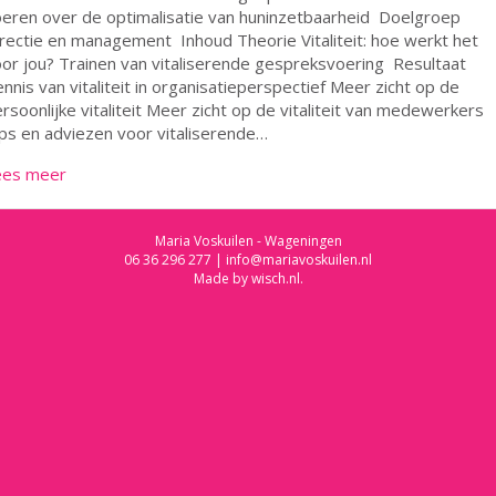
eren over de optimalisatie van huninzetbaarheid Doelgroep
rectie en management Inhoud Theorie Vitaliteit: hoe werkt het
or jou? Trainen van vitaliserende gespreksvoering Resultaat
nnis van vitaliteit in organisatieperspectief Meer zicht op de
rsoonlijke vitaliteit Meer zicht op de vitaliteit van medewerkers
ps en adviezen voor vitaliserende…
ees meer
Maria Voskuilen - Wageningen
06 36 296 277
|
info@mariavoskuilen.nl
Made by
wisch.nl
.