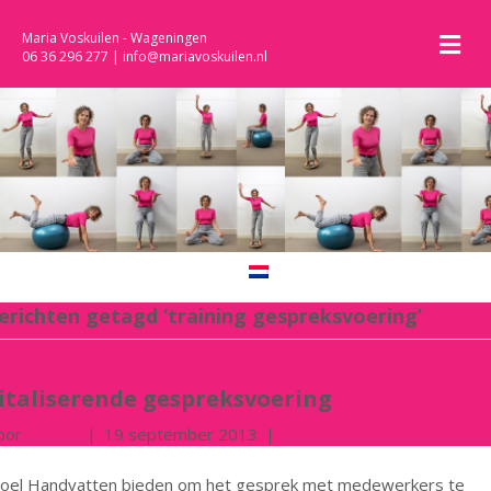
M
Maria Voskuilen - Wageningen
06 36 296 277
|
info@mariavoskuilen.nl
erichten getagd ‘training gespreksvoering’
italiserende gespreksvoering
oor
wilbert
|
19 september 2013
|
0
oel Handvatten bieden om het gesprek met medewerkers te