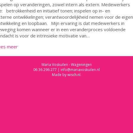
spelen op veranderingen, zowel intern als extern. Medewerkers
e: betrokkenheid en initiatief tonen; inspelen op in- en
terne ontwikkelingen; verantwoordelijkheid nemen voor de eigen
twikkeling en loopbaan. Mijn ervaring is dat medewerkers in
eweging komen wanneer er in een veranderproces voldoende
ndacht is voor de intrinsieke motivatie van…
ees meer
Maria Voskuilen - Wageningen
06 36 296 277
|
info@mariavoskuilen.nl
Made by
wisch.nl
.