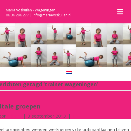
M
Maria Voskuilen - Wageningen
06 36 296 277
|
info@mariavoskuilen.nl
erichten getagd ‘trainer wageningen’
itale groepen
oor
wilbert
|
3 september 2013
|
0
el organisaties wensen werknemers die optimaal kunnen blijven