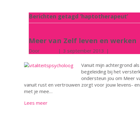
Berichten getagd ‘haptotherapeut’
Meer van Zelf leven en werken
Door
wilbert
|
3 september 2013
|
0
Vanuit mijn achtergrond al
begeleiding bij het verster
ondersteun jou om Meer van
vanuit rust en vertrouwen zorgt voor jouw levens- en w
met je mee…
Lees meer