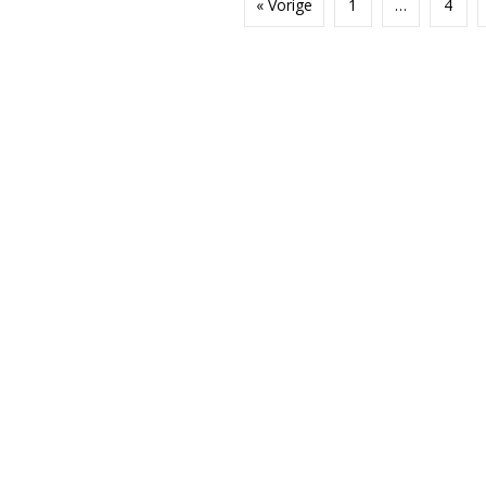
« Vorige
1
…
4