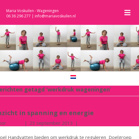
M
Maria Voskuilen - Wageningen
06 36 296 277
|
info@mariavoskuilen.nl
erichten getagd ‘werkdruk wageningen’
nzicht in spanning en energie
oor
wilbert
|
23 september 2013
|
0
oel Handvatten bieden om werkdruk te reguleren Doelgroep