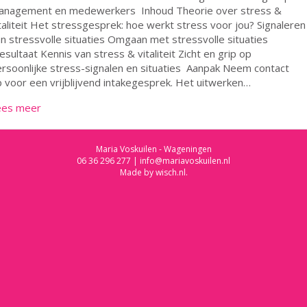
anagement en medewerkers Inhoud Theorie over stress &
taliteit Het stressgesprek: hoe werkt stress voor jou? Signaleren
n stressvolle situaties Omgaan met stressvolle situaties
sultaat Kennis van stress & vitaliteit Zicht en grip op
rsoonlijke stress-signalen en situaties Aanpak Neem contact
 voor een vrijblijvend intakegesprek. Het uitwerken…
ees meer
Maria Voskuilen - Wageningen
06 36 296 277
|
info@mariavoskuilen.nl
Made by
wisch.nl
.