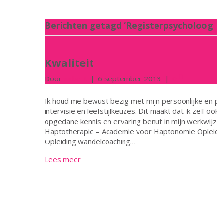
Berichten getagd ‘Registerpsycholoog 
Kwaliteit
Door
wilbert
|
6 september 2013
|
0
Ik houd me bewust bezig met mijn persoonlijke en p
intervisie en leefstijlkeuzes. Dit maakt dat ik zelf o
opgedane kennis en ervaring benut in mijn werkwijze
Haptotherapie – Academie voor Haptonomie Opleidin
Opleiding wandelcoaching…
Lees meer