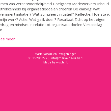
emen van verantwoordelijkheid Doelgroep Medewerkers Inhoud
trokkenheid bij organisatiedoelen creëren De dialoog: wat
lemmert initiatief? Wat stimuleert initiatief? Reflectie: Hoe sta ik
 mijn werk? Actie: Wat ga ik doen? Resultaat Zicht op het eigen
drag en mindset in relatie tot organisatiedoelen Vertaalslag
an…
ees meer
Maria Voskuilen - Wageningen
06 36 296 277
|
info@mariavoskuilen.nl
Made by
wisch.nl
.