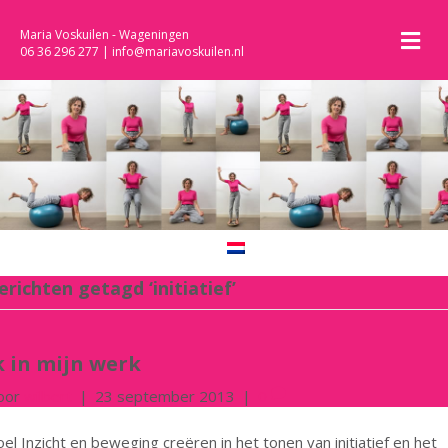
M
Maria Voskuilen - Wageningen
06 36 296 277
|
info@mariavoskuilen.nl
erichten getagd ‘initiatief’
k in mijn werk
oor
wilbert
|
23 september 2013
|
0
el Inzicht en beweging creëren in het tonen van initiatief en het