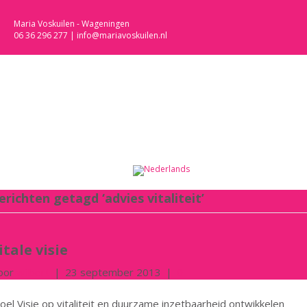
M
Maria Voskuilen - Wageningen
06 36 296 277
|
info@mariavoskuilen.nl
erichten getagd ‘advies vitaliteit’
itale visie
oor
wilbert
|
23 september 2013
|
0
el Visie op vitaliteit en duurzame inzetbaarheid ontwikkelen