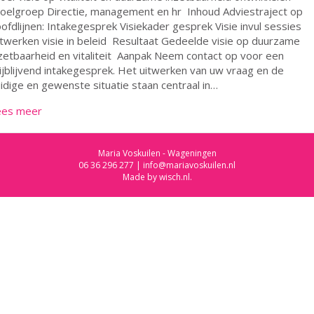
elgroep Directie, management en hr Inhoud Adviestraject op
ofdlijnen: Intakegesprek Visiekader gesprek Visie invul sessies
twerken visie in beleid Resultaat Gedeelde visie op duurzame
zetbaarheid en vitaliteit Aanpak Neem contact op voor een
ijblijvend intakegesprek. Het uitwerken van uw vraag en de
idige en gewenste situatie staan centraal in…
ees meer
Maria Voskuilen - Wageningen
06 36 296 277
|
info@mariavoskuilen.nl
Made by
wisch.nl
.