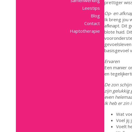
Samenwerking
prettiger wi
Leestips
Op- en afkna
Blog
Ik breng jou 
Contact
afknapt. Dit 
Haptotherapie
blote huid. D
vooronderstel
gevoelsleven 
basisgevoel v
Ervaren
Een manier o
en tegelijkert
De zon schijnt
zijn gelukkig 
even helemaal
Ik heb er zin i
Wat voel 
Voel ji
Voelt h