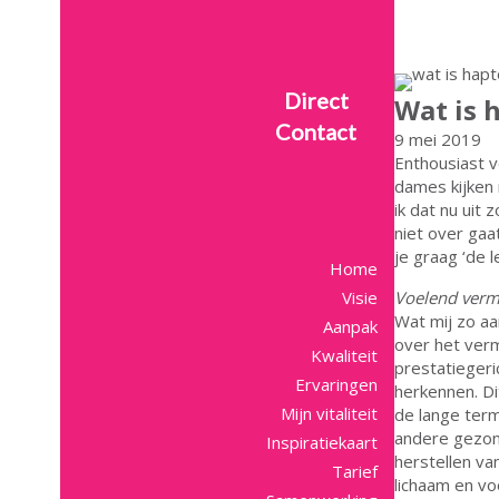
Direct
Wat is 
Contact
9 mei 2019
Enthousiast v
dames kijken 
ik dat nu uit 
niet over gaat
je graag ‘de 
Home
Visie
Voelend ver
Wat mij zo aa
Aanpak
over het ver
Kwaliteit
prestatiegeric
Ervaringen
herkennen. Di
Mijn vitaliteit
de lange term
andere gezond
Inspiratiekaart
herstellen va
Tarief
lichaam en vo