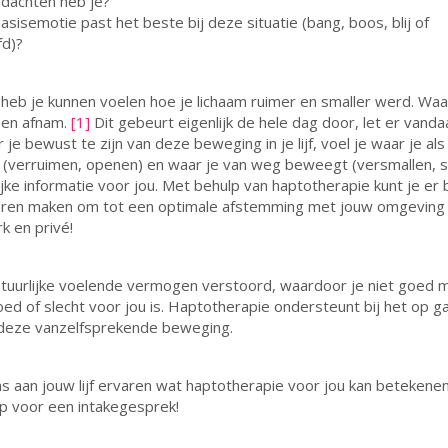
dachten heb je?
asisemotie past het beste bij deze situatie (bang, boos, blij of
d)?
k heb je kunnen voelen hoe je lichaam ruimer en smaller werd. Waa
-en afnam.
[1]
Dit gebeurt eigenlijk de hele dag door, let er vand
je bewust te zijn van deze beweging in je lijf, voel je waar je als
 (verruimen, openen) en waar je van weg beweegt (versmallen, sl
rijke informatie voor jou. Met behulp van haptotherapie kunt je er
leren maken om tot een optimale afstemming met jouw omgeving
k en privé!
atuurlijke voelende vermogen verstoord, waardoor je niet goed 
ed of slecht voor jou is. Haptotherapie ondersteunt bij het op g
deze vanzelfsprekende beweging.
ns aan jouw lijf ervaren wat haptotherapie voor jou kan beteken
p voor een intakegesprek!