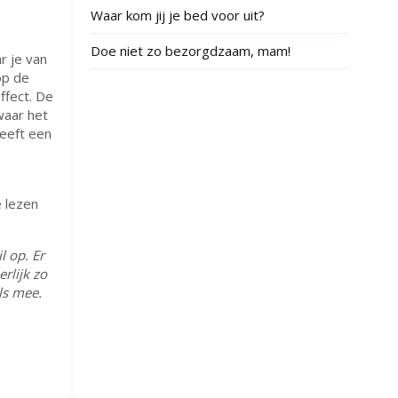
Waar kom jij je bed voor uit?
Doe niet zo bezorgdzaam, mam!
r je van
op de
ffect. De
waar het
geeft een
 lezen
l op. Er
rlijk zo
ls mee.