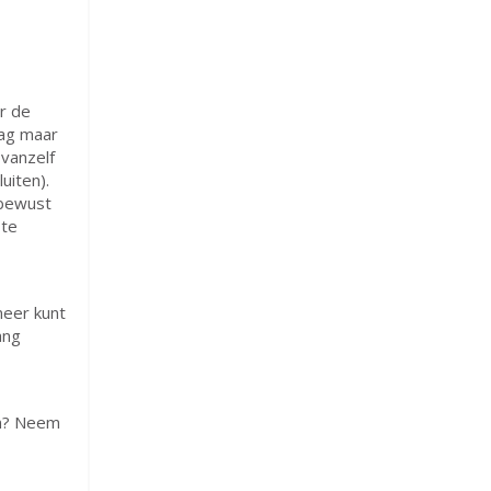
r de
aag maar
 vanzelf
uiten).
 bewust
 te
meer kunt
ang
en? Neem