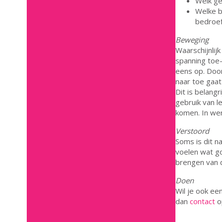
Welk ge
Welke b
bedroef
Beweging
Waarschijnlij
spanning toe
eens op. Door 
naar toe gaat
Dit is belang
gebruik van 
komen. In wer
Verstoord
Soms is dit n
voelen wat go
brengen van 
Doen
Wil je ook ee
dan
contact
o