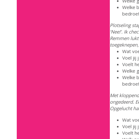
Welke g
Welke b
bedroef
Plotseling st
‘Nee!’. Ik ch
Remmen lukt n
toegeknepen, 
Wat voel 
Voel ji
Voelt h
Welke g
Welke b
bedroef
Met kloppend 
ongedeerd. Eé
Opgelucht haa
Wat voel 
Voel ji
Voelt h