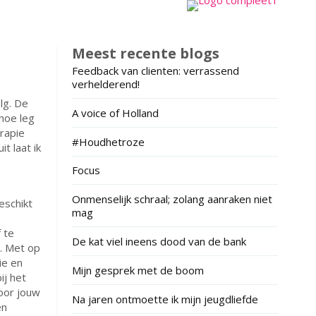
Meest recente blogs
Feedback van clienten: verrassend
verhelderend!
lg. De
A voice of Holland
 hoe leg
erapie
#Houdhetroze
t laat ik
Focus
Onmenselijk schraal; zolang aanraken niet
eschikt
mag
 te
De kat viel ineens dood van de bank
d. Met op
ie en
Mijn gesprek met de boom
ij het
voor jouw
Na jaren ontmoette ik mijn jeugdliefde
en