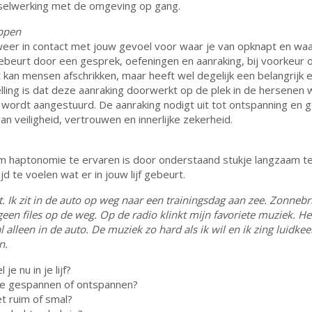
sselwerking met de omgeving op gang.
ppen
weer in contact met jouw gevoel voor waar je van opknapt en waa
gebeurt door een gesprek, oefeningen en aanraking, bij voorkeur 
it kan mensen afschrikken, maar heeft wel degelijk een belangrijk e
ling is dat deze aanraking doorwerkt op de plek in de hersenen 
wordt aangestuurd. De aanraking nodigt uit tot ontspanning en 
an veiligheid, vertrouwen en innerlijke zekerheid.
m haptonomie te ervaren is door onderstaand stukje langzaam te
ijd te voelen wat er in jouw lijf gebeurt.
. Ik zit in de auto op weg naar een trainingsdag aan zee. Zonnebri
geen files op de weg. Op de radio klinkt mijn favoriete muziek. Hee
 alleen in de auto. De muziek zo hard als ik wil en ik zing luidkee
n.
je nu in je lijf?
j je gespannen of ontspannen?
et ruim of smal?