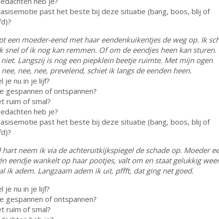
edachten heb je?
asisemotie past het beste bij deze situatie (bang, boos, blij of
d)?
apt een moeder-eend met haar eendenkuikentjes de weg op. Ik sch
eck snel of ik nog kan remmen. Of om de eendjes heen kan sturen.
iet. Langszij is nog een piepklein beetje ruimte. Met mijn ogen
nee, nee, nee, prevelend, schiet ik langs de eenden heen.
je nu in je lijf?
j je gespannen of ontspannen?
et ruim of smal?
edachten heb je?
asisemotie past het beste bij deze situatie (bang, boos, blij of
d)?
hart neem ik via de achteruitkijkspiegel de schade op. Moeder ee
n eendje wankelt op haar pootjes, valt om en staat gelukkig weer
l ik adem. Langzaam adem ik uit, pffft, dat ging net goed.
je nu in je lijf?
j je gespannen of ontspannen?
et ruim of smal?