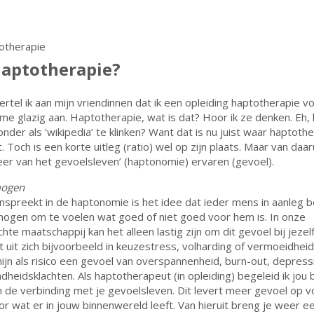
haptotherapie?
ertel ik aan mijn vriendinnen dat ik een opleiding haptotherapie vo
me glazig aan. Haptotherapie, wat is dat? Hoor ik ze denken. Eh,
zonder als ‘wikipedia’ te klinken? Want dat is nu juist waar haptoth
. Toch is een korte uitleg (ratio) wel op zijn plaats. Maar van daarui
leer van het gevoelsleven’ (haptonomie) ervaren (gevoel).
mogen
nspreekt in de haptonomie is het idee dat ieder mens in aanleg b
mogen om te voelen wat goed of niet goed voor hem is. In onze
hte maatschappij kan het alleen lastig zijn om dit gevoel bij jezelf
t uit zich bijvoorbeeld in keuzestress, volharding of vermoeidhei
ijn als risico een gevoel van overspannenheid, burn-out, depress
heidsklachten. Als haptotherapeut (in opleiding) begeleid ik jou b
n de verbinding met je gevoelsleven. Dit levert meer gevoel op 
or wat er in jouw binnenwereld leeft. Van hieruit breng je weer e